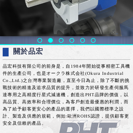
關於品宏
品宏科技有限公司的前身是，自1984年開始從事精密工具機
件的生產公司，也是オークラ株式会社(Okura Industrial
Co.,Ltd.)之台灣專業製造廠，直至今日為止，除了不斷的挑
戰技術的精進及追求品質的提升，並致力於研發生產伺服馬
達專用之高精度行星式減速機，創造出PHT品牌的價值，以
高品質、高效率和合理價位，為客戶創造最優惠的利潤，而
為了給予顧客更安心的產品的選擇，我們以國際標準之設
計、製造及供應的規範，例如:歐洲ROHS認證，提供顧客更
安全及信賴的產品。